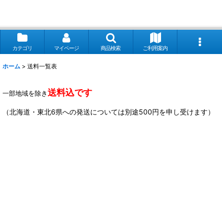
カテゴリ
マイページ
商品検索
ご利用案内
ホーム
>
送料一覧表
送料込です
一部地域を除き
（北海道・東北6県への発送については別途500円を申し受けます）