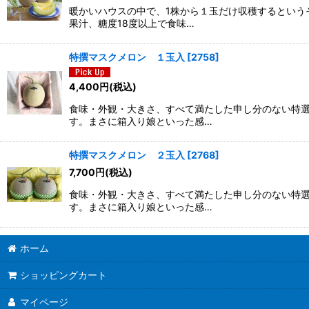
暖かいハウスの中で、1株から１玉だけ収穫するという
果汁、糖度18度以上で食味…
特撰マスクメロン １玉入
[
2758
]
4,400
円
(税込)
食味・外観・大きさ、すべて満たした申し分のない特選
す。まさに箱入り娘といった感…
特撰マスクメロン ２玉入
[
2768
]
7,700
円
(税込)
食味・外観・大きさ、すべて満たした申し分のない特選
す。まさに箱入り娘といった感…
ホーム
ショッピングカート
マイページ