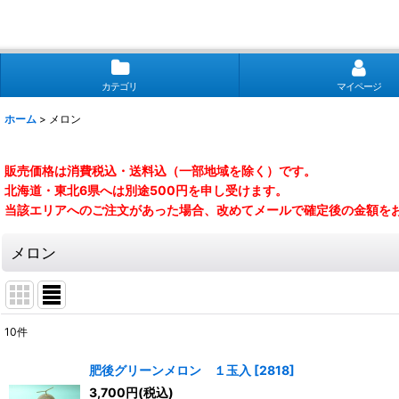
カテゴリ
マイページ
ホーム
>
メロン
販売価格は消費税込・送料込（一部地域を除く）です。
北海道・東北6県へは別途500円を申し受けます。
当該エリアへのご注文があった場合、改めてメールで確定後の金額を
メロン
10
件
サブカテゴリ
:
肥後グリーンメロン １玉入
[
2818
]
3,700
円
(税込)
表示数
: